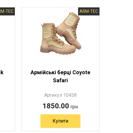
RM-TEC
ARM-TEC
ck
Армійські берці Coyote
Safari
Артикул 10458
1850.00
грн.
Купити