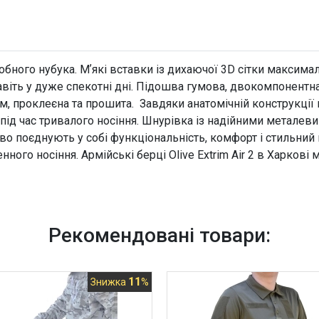
фобного нубука. Мʼякі вставки із дихаючої 3D сітки макси
віть у дуже спекотні дні. Підошва гумова, двокомпонентна 
 проклеєна та прошита. Завдяки анатомічній конструкції 
 під час тривалого носіння. Шнурівка із надійними метале
во поєднують у собі функціональність, комфорт і стильний 
нного носіння. Армійські берці Olive Extrim Air 2 в Харкові
Рекомендовані товари:
11
Знижка
%