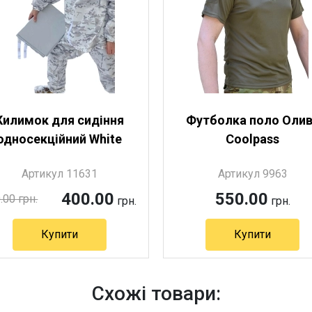
Килимок для сидіння
Футболка поло Оли
односекційний White
Coolpass
Артикул 11631
Артикул 9963
400.00
550.00
.00 грн.
грн.
грн.
Купити
Купити
Артикул 9963
Схожі товари: