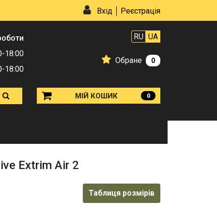
Вхід
Реєстрація
RU
UA
роботи
0-18:00
Обране
0
0-18:00
МІЙ КОШИК
0
ve Extrim Air 2
Таблиця розмірів