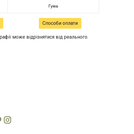
Гума
Способи оплати
графії може відрізнятися від реального.