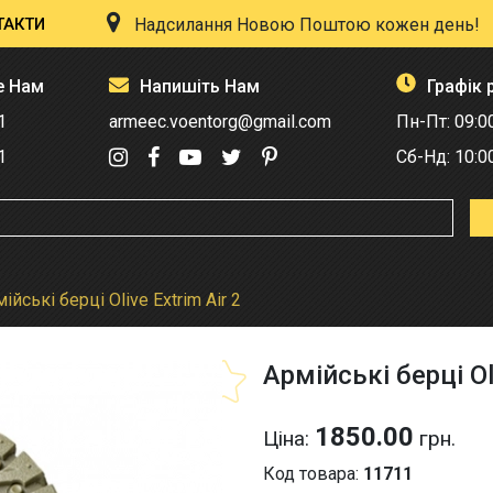
ТАКТИ
Надсилання Новою Поштою кожен день!
е Нам
Напишіть Нам
Графік 
1
armeec.voentorg@gmail.com
Пн-Пт: 09:0
1
Сб-Нд: 10:0
ійські берці Olive Extrim Air 2
Армійські берці Oli
1850.00
Ціна:
грн.
Код товара:
11711