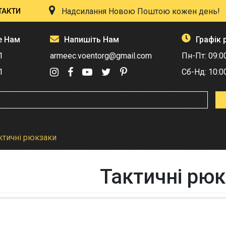
ТАКТИ
Надсилання Новою Поштою кожен день!
е Нам
Напишіть Нам
Графік 
1
armeec.voentorg@gmail.com
Пн-Пт: 09:0
1
Сб-Нд: 10:0
ктичні рюкзаки
Тактичні рю