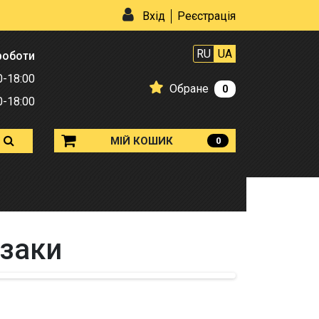
Вхід
Реєстрація
RU
UA
роботи
0-18:00
Обране
0
0-18:00
МІЙ КОШИК
0
кзаки