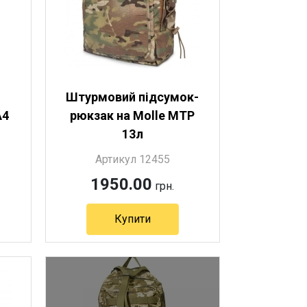
Штурмовий підсумок-
А4
рюкзак на Molle MTP
13л
Артикул 12455
1950.00
грн.
Купити
Артикул 12455