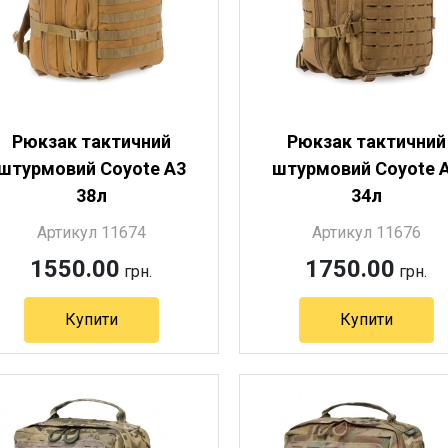
Рюкзак тактичний
Рюкзак тактичний
штурмовий Coyote А3
штурмовий Coyote 
38л
34л
Артикул 11674
Артикул 11676
1550.00
1750.00
грн.
грн.
Купити
Купити
Артикул 11674
Артикул 11676