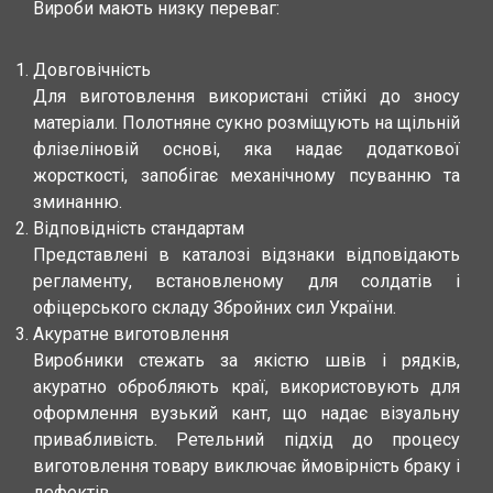
Вироби мають низку переваг:
Довговічність
Для виготовлення використані стійкі до зносу
матеріали. Полотняне сукно розміщують на щільній
флізеліновій основі, яка надає додаткової
жорсткості, запобігає механічному псуванню та
зминанню.
Відповідність стандартам
Представлені в каталозі відзнаки відповідають
регламенту, встановленому для солдатів і
офіцерського складу Збройних сил України.
Акуратне виготовлення
Виробники стежать за якістю швів і рядків,
акуратно обробляють краї, використовують для
оформлення вузький кант, що надає візуальну
привабливість. Ретельний підхід до процесу
виготовлення товару виключає ймовірність браку і
дефектів.