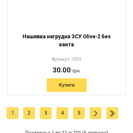
Нашивка нагрудна ЗСУ Olive-2 без
канта
Артикул 1593
30.00
грн.
Купити
1
2
3
4
5
Показано з 1 по 21 із 102 (5 сторінок)