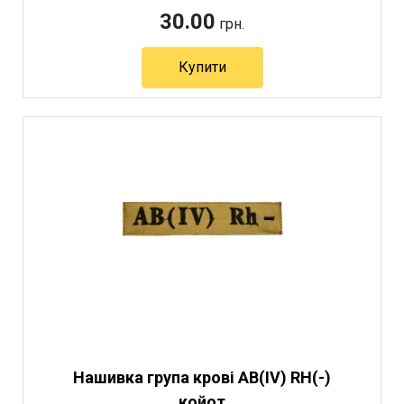
30.00
грн.
Купити
Нашивка група крові AB(IV) RH(-)
койот