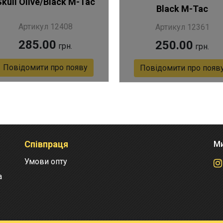
Skull Olive/Black M-Tac
Black M-Tac
Артикул 12408
Артикул 12361
285.00
250.00
грн.
грн.
Повідомити про появу
Повідомити про появ
Артикул 12361
Співпраця
Ми
Умови опту
а