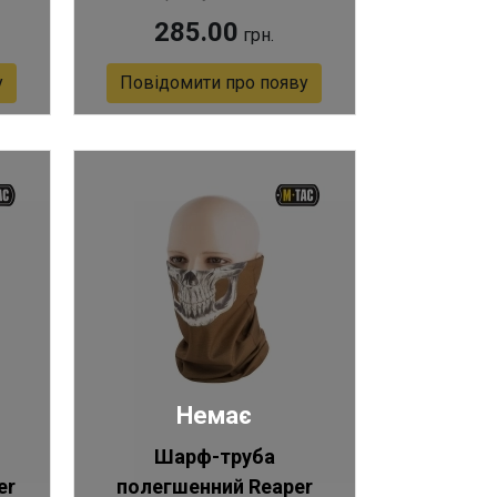
285.00
грн.
у
Повідомити про появу
Немає
Шарф-труба
er
полегшенний Reaper