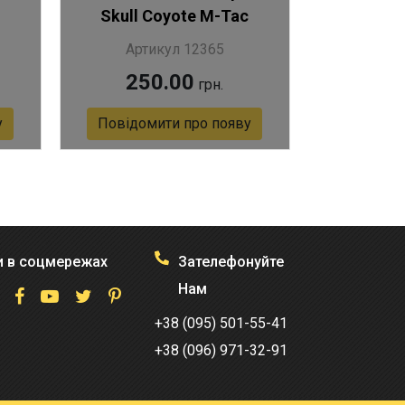
Skull Coyote M-Tac
Артикул 12365
250.00
грн.
у
Повідомити про появу
Артикул 12365
 в соцмережах
Зателефонуйте
Нам
+38 (095) 501-55-41
+38 (096) 971-32-91