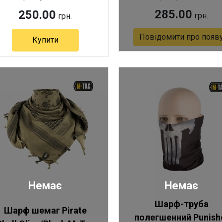
285.00
250.00
грн.
грн.
Повідомити про появ
Купити
Артикул 12366
Немає
Немає
Шарф-труба
Шарф шемаг Pirate
полегшенний Punish