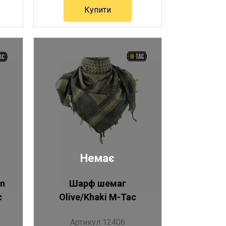
Купити
Артикул 12364
Немає
n
Шарф шемаг
c
Olive/Khaki M-Tac
Артикул 12406