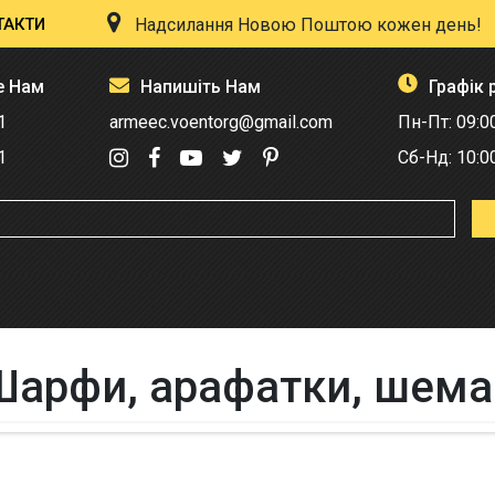
ТАКТИ
Надсилання Новою Поштою кожен день!
е Нам
Напишіть Нам
Графік 
1
armeec.voentorg@gmail.com
Пн-Пт: 09:0
1
Сб-Нд: 10:0
Шарфи, арафатки, шемаг