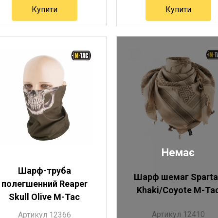
Купити
Купити
Артикул 12362
Артикул 12363
Немає
Шарф-труба
Шарф шемаг Sparta
полегшенний Reaper
Khaki/Coyote M-Ta
Skull Olive M-Tac
Артикул 12410
Артикул 12366