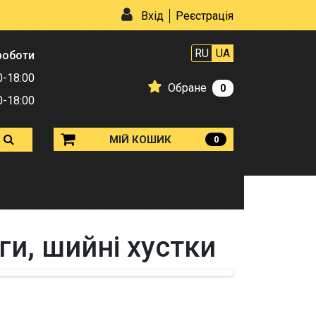
Вхід
Реєстрація
RU
UA
роботи
0-18:00
Обране
0
0-18:00
МІЙ КОШИК
0
и, шийні хустки