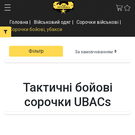
Головна
Військовий одяг
Сорочки військові
Сорочки бойові, убакси
Фільтр
Тактичні бойові
сорочки UBACs