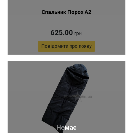
Спальник Порох А2
625.00
грн.
Повідомити про появу
Артикул 3564
Немає