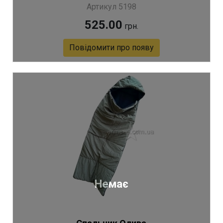
Артикул 5198
525.00
грн.
Повідомити про появу
Немає