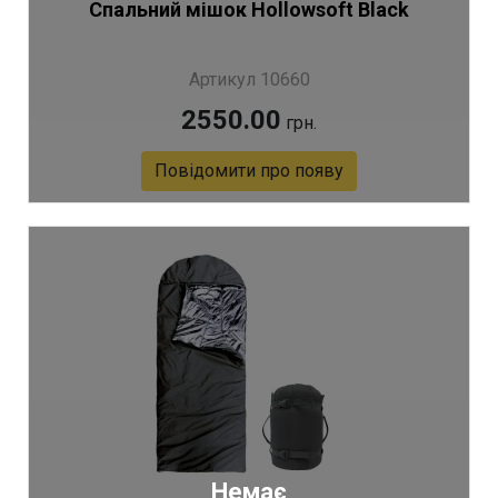
Спальний мішок Hollowsoft Black
Артикул 10660
2550.00
грн.
Повідомити про появу
Немає