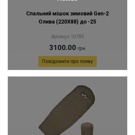
Спальний мішок зимовий Gen-2
Олива (220Х88) до -25
Артикул 10785
3100.00
грн.
Повідомити про появу