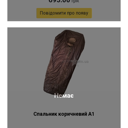
695.00
грн.
Повідомити про появу
Артикул 9915
Немає
Спальник коричневий А1