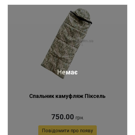
Артикул 9915
Немає
Спальник камуфляж Піксель
750.00
грн.
Повідомити про появу