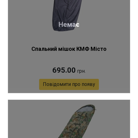
Немає
Спальний мішок КМФ Місто
695.00
грн.
Повідомити про появу
Артикул 9915