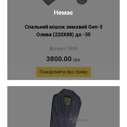
Немає
Спальний мішок зимовий Gen-3
Олива (220Х88) до -35
Артикул 5859
3800.00
грн.
Повідомити про появу