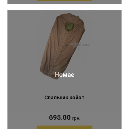
Артикул 3564
Немає
Спальник койот
695.00
грн.