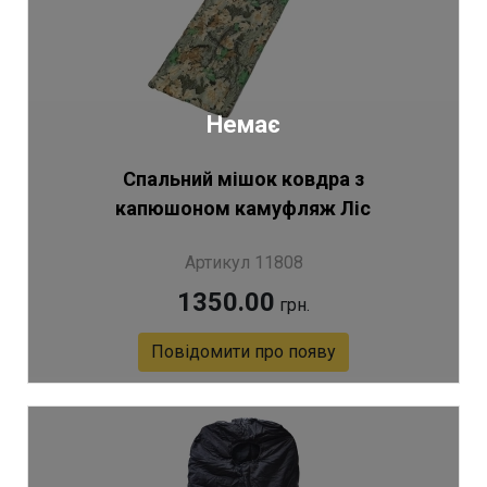
Немає
Спальний мішок ковдра з
капюшоном камуфляж Ліс
Артикул 11808
1350.00
грн.
Повідомити про появу