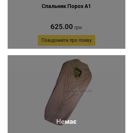
Спальник Порох А1
625.00
грн.
Повідомити про появу
Артикул 3564
Немає