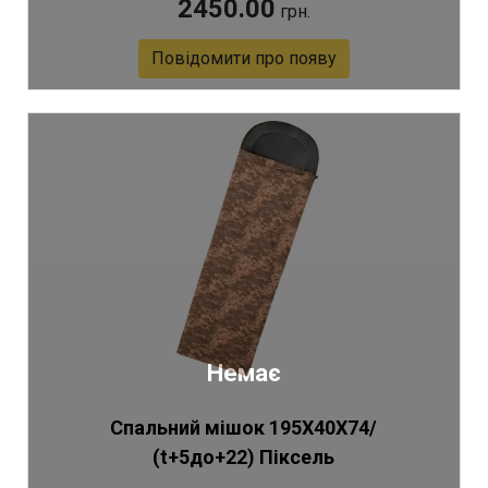
2450.00
грн.
Повідомити про появу
Немає
Спальний мішок 195X40X74/
(t+5до+22) Піксель