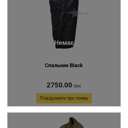
Немає
Спальник Black
2750.00
грн.
Повідомити про появу
Артикул 5700