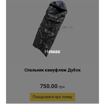
Немає
Спальник камуфляж Дубок
750.00
грн.
Повідомити про появу