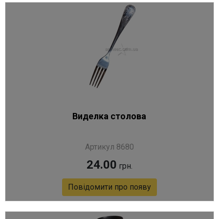
Виделка столова
Артикул 8680
24.00
грн.
Повідомити про появу