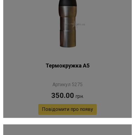
Термокружка A5
Артикул 5275
350.00
грн.
Повідомити про появу