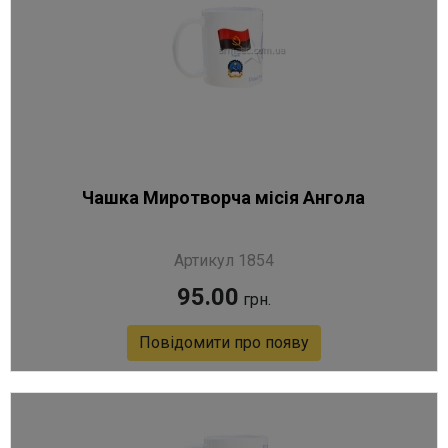
Чашка Миротворча місія Ангола
Артикул 1854
95.00
грн.
Повідомити про появу