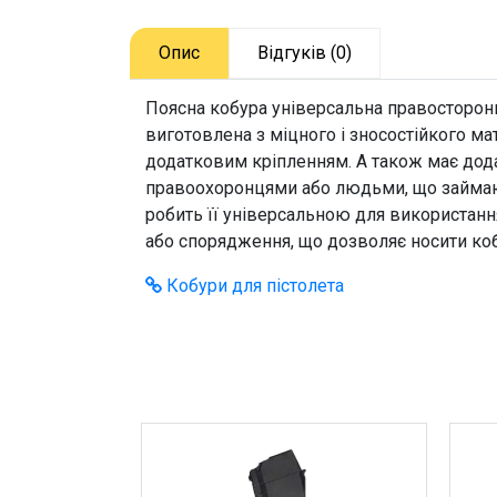
Опис
Відгуків (0)
Поясна кобура універсальна правосторонн
виготовлена з міцного і зносостійкого ма
додатковим кріпленням. А також має дода
правоохоронцями або людьми, що займают
робить її універсальною для використання
або спорядження, що дозволяє носити ко
Кобури для пістолета