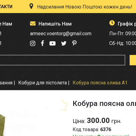
ТАКТИ
Надсилання Новою Поштою кожен день!
е Нам
Напишіть Нам
Графік 
1
armeec.voentorg@gmail.com
Пн-Пт: 09:0
1
Сб-Нд: 10:0
ування
Кобури для пістолета
Кобура поясна олива А1
Кобура поясна ол
300.00
Ціна:
грн.
Код товара:
6376