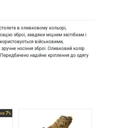
істолета в оливковому кольорі,
сацію зброї, завдяки міцним застібкам і
икористовується військовими,
зручне носіння зброї. Оливковий колір
. Передбачено надійне кріплення до одягу
7
жка
%