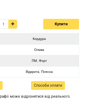
Купити
Кордура
Олива
ПМ, Форт
Відкрита, Поясна
Способи оплати
графії може відрізнятися від реального.