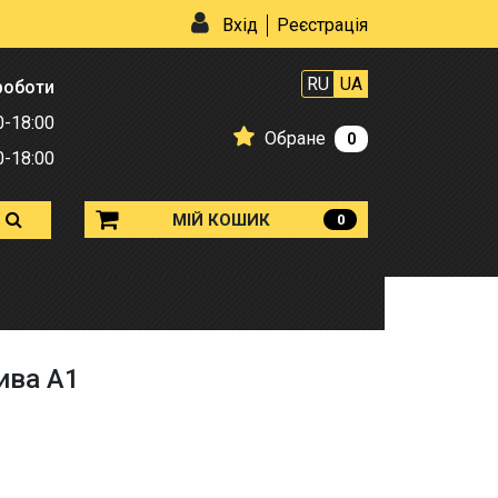
Вхід
Реєстрація
RU
UA
роботи
0-18:00
Обране
0
0-18:00
МІЙ КОШИК
0
ива А1