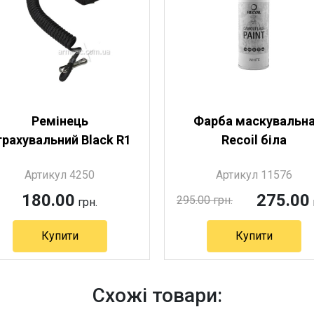
Ремінець
Фарба маскувальн
трахувальний Black R1
Recoil біла
Артикул 4250
Артикул 11576
180.00
275.00
295.00 грн.
грн.
Купити
Купити
Схожі товари: