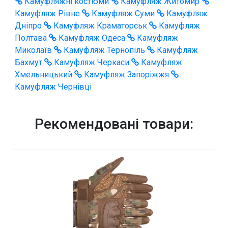
Камуфляжні костюми
Камуфляж Житомир
Камуфляж Рівне
Камуфляж Суми
Камуфляж
Дніпро
Камуфляж Краматорськ
Камуфляж
Полтава
Камуфляж Одеса
Камуфляж
Миколаїв
Камуфляж Тернопіль
Камуфляж
Бахмут
Камуфляж Черкаси
Камуфляж
Хмельницький
Камуфляж Запоріжжя
Камуфляж Чернівці
Рекомендовані товари: