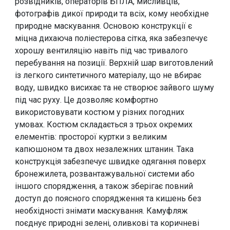
розвідників, операторів БПЛА, мисливців,
фотографів дикої природи та всіх, кому необхідне
природне маскування. Основою конструкції є
міцна дихаюча поліестерова сітка, яка забезпечує
хорошу вентиляцію навіть під час тривалого
перебування на позиції. Верхній шар виготовлений
із легкого синтетичного матеріалу, що не вбирає
воду, швидко висихає та не створює зайвого шуму
під час руху. Це дозволяє комфортно
використовувати костюм у різних погодних
умовах. Костюм складається з трьох окремих
елементів: просторої куртки з великим
капюшоном та двох незалежних штанин. Така
конструкція забезпечує швидке одягання поверх
бронежилета, розвантажувальної системи або
іншого спорядження, а також зберігає повний
доступ до поясного спорядження та кишень без
необхідності знімати маскування. Камуфляж
поєднує природні зелені, оливкові та коричневі