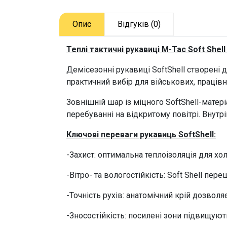
Опис
Відгуків (0)
Теплі
тактичні рукавиці M-Tac Soft Shell
Демісезонні рукавиці
SoftShell створені 
практичний вибір для військових, працівн
Зовнішній шар із міцного SoftShell-матер
перебуванні на відкритому повітрі. Внут
Ключові переваги рукавиць SoftShell:
-
Захист: оптимальна теплоізоляція для хо
-
Вітро- та вологостійкість: Soft Shell п
-
Точність рухів: анатомічний крій дозво
-
Зносостійкість: посилені зони підвищуют