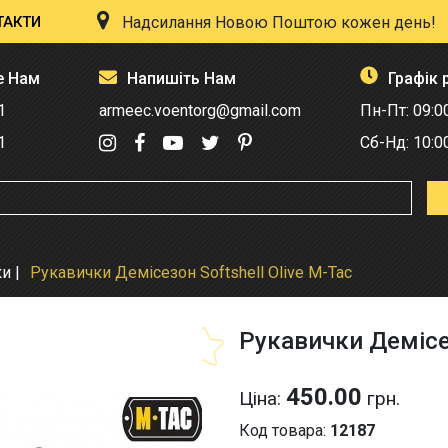
ТАКТИ
Надсилання Новою Поштою кожен день!
е Нам
Напишіть Нам
Графік 
1
armeec.voentorg@gmail.com
Пн-Пт: 09:0
1
Сб-Нд: 10:0
ки
Рукавички Демісезон Softshell Olive M-Tac
Рукавички Демісез
450.00
Ціна:
грн.
Код товара:
12187