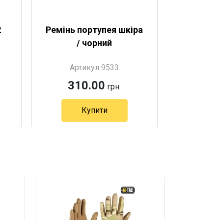
2
Ремінь портупея шкіра
/ чорний
Артикул 9533
310.00
грн.
Купити