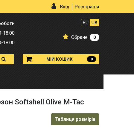
Вхід
Реєстрація
RU
UA
роботи
0-18:00
Обране
0
0-18:00
МІЙ КОШИК
0
он Softshell Olive M-Tac
Таблиця розмірів