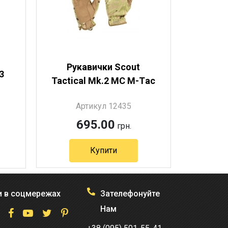
Рукавички Scout
3
Tactical Mk.2 MC М-Тac
Артикул 12435
695.00
грн.
Купити
Артикул 12435
 в соцмережах
Зателефонуйте
Нам