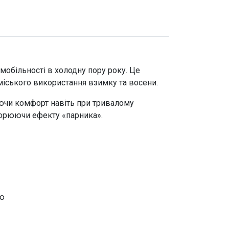
 мобільності в холодну пору року. Це
о міського використання взимку
та восени
.
гаючи комфорт навіть при тривалому
створюючи ефекту
«
парника
»
.
ою