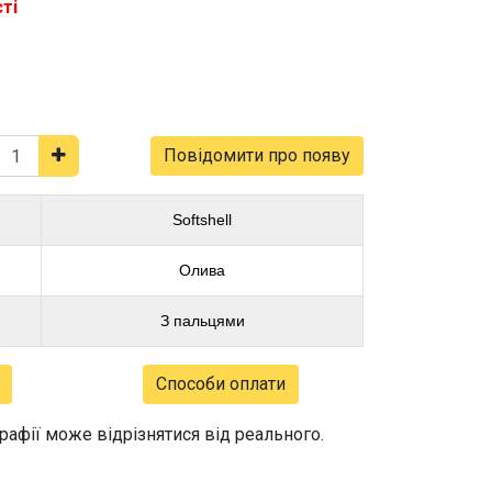
ті
Повідомити про появу
Softshell
Олива
З пальцями
Способи оплати
графії може відрізнятися від реального.