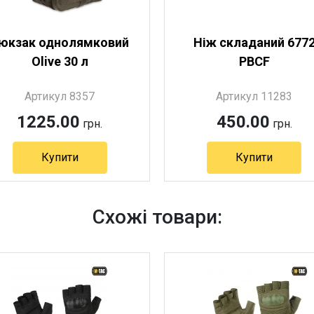
юкзак однолямковий
Ніж складаний 677
Olive 30 л
PBCF
Артикул 8357
Артикул 11283
1225.00
450.00
грн.
грн.
Купити
Купити
Артикул 8357
Схожі товари: