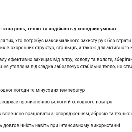
 - контроль, тепло та надійність у холодних умовах
для тих, хто потребує максимального захисту рук без втрати
иків охоронних структур, стрільців, а також для активног
іалу ефективно захищає від вітру, холоду та вологи, збері
рішня утеплена підкладка забезпечує стабільне тепло, не 
лодної погоди та мінусових температур
ерешкоджає проникненню вологи й холодного повітря
ляє впевнено працювати зі спорядженням, зброєю та технік
ь довговічність навіть при інтенсивному використанні