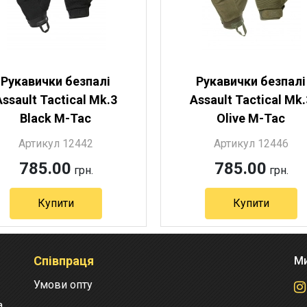
Рукавички безпалі
Рукавички безпалі
Assault Tactical Mk.3
Assault Tactical Mk.
Black M-Tac
Olive M-Tac
Артикул 12442
Артикул 12446
785.00
785.00
грн.
грн.
Купити
Купити
Артикул 12442
Артикул 12446
Співпраця
Ми
Умови опту
а