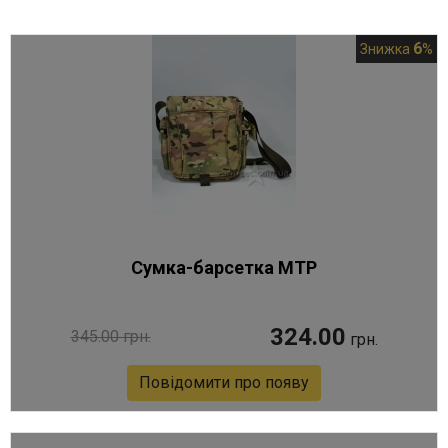
6
Знижка
%
Сумка-барсетка MTP
324.00
345.00 грн.
грн.
Повідомити про появу
Артикул 4489