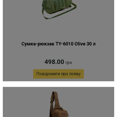
Сумка-рюкзак TY-6010 Olive 30 л
498.00
грн.
Повідомити про появу
Артикул 7766