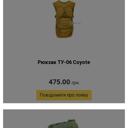
Рюкзак ТУ-06 Coyote
475.00
грн.
Повідомити про появу
Артикул 7813