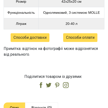
Розмір
42x25x20 см
Функціональність
Однолямковий, З системою MOLLE
Літраж
20-40 л
Способи доставки
Способи оплати
Примітка: відтінок на фотографії може відрізнятися
від реального.
Поділитися товаром із друзями:
Опис
Відгуків (0)