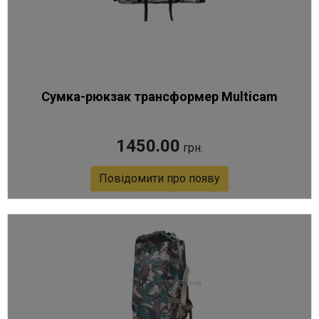
Сумка-рюкзак трансформер Multicam
1450.00
грн.
Повідомити про появу
Артикул 2600