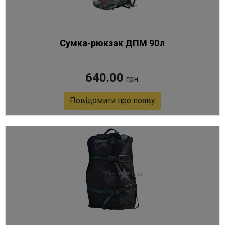
Сумка-рюкзак ДПМ 90л
640.00
грн.
Повідомити про появу
Артикул 6724