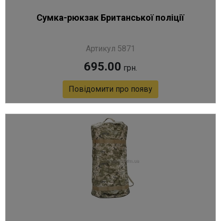
Сумка-рюкзак Британської поліції
Артикул 5871
695.00
грн.
Повідомити про появу