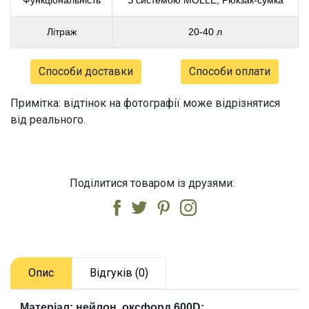
Функціональність
З системою MOLLE, Рюкзак-сумка
Літраж
20-40 л
Способи доставки
Способи оплати
Примітка: відтінок на фотографії може відрізнятися
від реального.
Поділитися товаром із друзями:
Опис
Відгуків (0)
Матеріал: нейлон, оксфорд 600D;