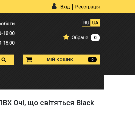
Вхід
Реєстрація
RU
UA
роботи
0-18:00
Обране
0
0-18:00
МІЙ КОШИК
0
ВХ Очі, що світяться Black