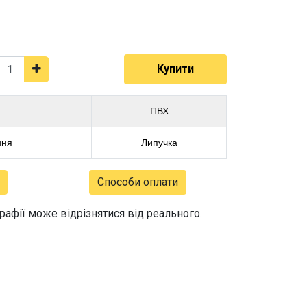
Купити
ПВХ
ння
Липучка
Способи оплати
графії може відрізнятися від реального.