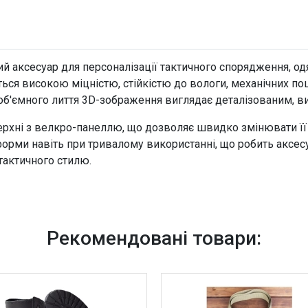
й аксесуар для персоналізації тактичного спорядження, одя
яється високою міцністю, стійкістю до вологи, механічних 
 об'ємного лиття 3D-зображення виглядає деталізованим, в
верхні з велкро-панеллю, що дозволяє швидко змінювати ї
 форми навіть при тривалому використанні, що робить аксе
 тактичного стилю.
Рекомендовані товари: