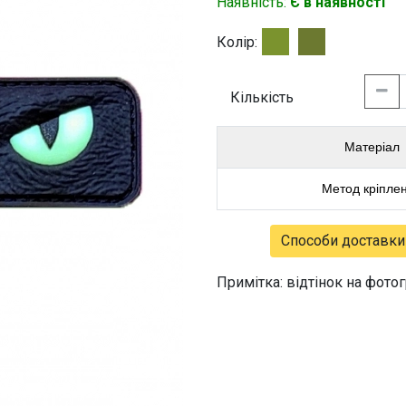
Наявність:
Є в наявності
Колір:
Кількість
Матеріал
Метод кріпле
Способи доставки
Примітка: відтінок на фото