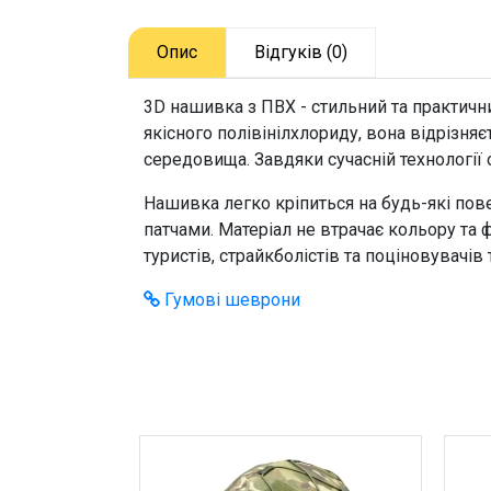
Опис
Відгуків (0)
3D нашивка з ПВХ - стильний та практични
якісного полівінілхлориду, вона відрізн
середовища. Завдяки сучасній технології
Нашивка легко кріпиться на будь-які по
патчами. Матеріал не втрачає кольору та
туристів, страйкболістів та поціновувачів
Гумові шеврони