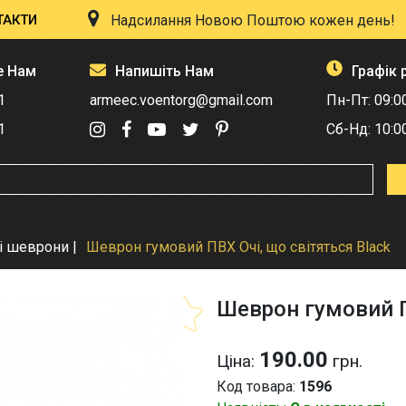
ТАКТИ
Надсилання Новою Поштою кожен день!
е Нам
Напишіть Нам
Графік 
1
armeec.voentorg@gmail.com
Пн-Пт: 09:0
1
Сб-Нд: 10:0
і шеврони
Шеврон гумовий ПВХ Очі, що світяться Black
Шеврон гумовий П
190.00
Ціна:
грн.
Код товара:
1596