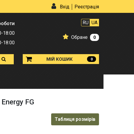
Вхід
Реєстрація
RU
UA
роботи
0-18:00
Обране
0
0-18:00
МІЙ КОШИК
0
 Energy FG
Таблиця розмірів