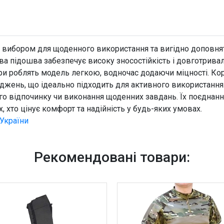
м вибором для щоденного використання та вигідно доповнять
ва підошва забезпечує високу зносостійкість і довготривал
дури роблять модель легкою, водночас додаючи міцності. Ко
джень, що ідеально підходить для активного використання
ого відпочинку чи виконання щоденних завдань. Їх поєднання
, хто цінує комфорт та надійність у будь-яких умовах.
України
Рекомендовані товари: