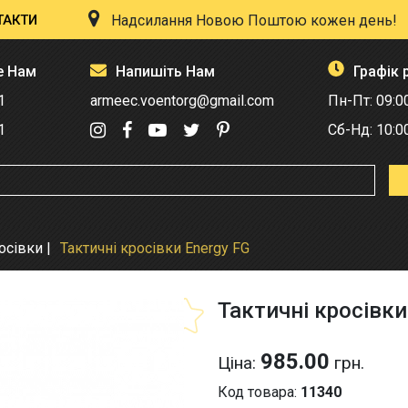
ТАКТИ
Надсилання Новою Поштою кожен день!
е Нам
Напишіть Нам
Графік 
1
armeec.voentorg@gmail.com
Пн-Пт: 09:0
1
Сб-Нд: 10:0
росівки
Тактичні кросівки Energy FG
Тактичні кросівки
985.00
Ціна:
грн.
Код товара:
11340