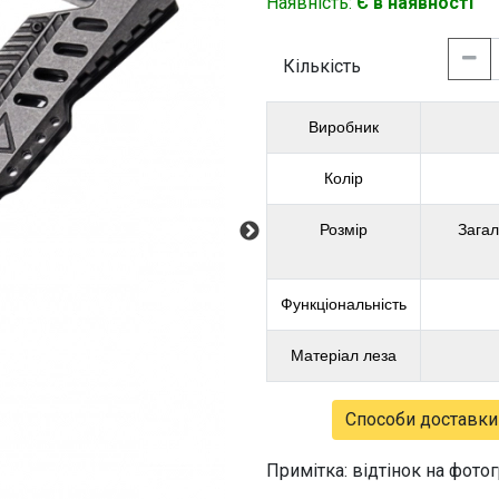
Наявність:
Є в наявності
Кількість
Виробник
Колір
Розмір
Загал
Функціональність
Матеріал леза
Способи доставки
Примітка: відтінок на фото