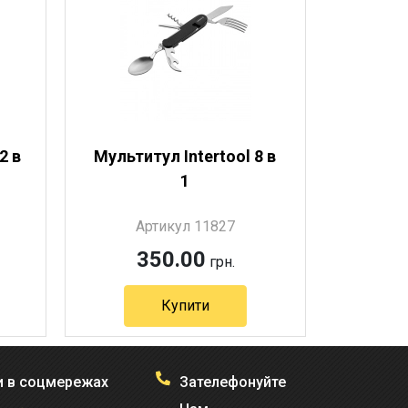
2 в
Мультитул Intertool 8 в
1
Артикул 11827
350.00
грн.
Купити
 в соцмережах
Зателефонуйте