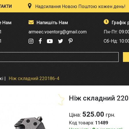
ТАКТИ
Надсилання Новою Поштою кожен день!
е Нам
Напишіть Нам
Графік 
1
armeec.voentorg@gmail.com
Пн-Пт: 09:0
1
Сб-Нд: 10:0
жі
Ніж складний 220186-4
Ніж складний 220
525.00
Ціна:
грн.
Код товара:
11489