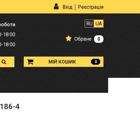
Вхід
Реєстрація
RU
UA
роботи
0-18:00
Обране
0
0-18:00
МІЙ КОШИК
0
186-4