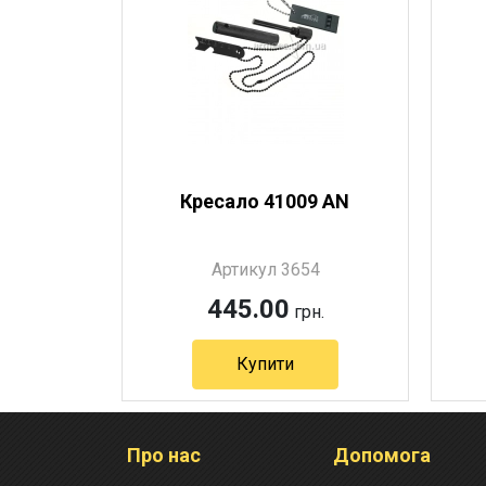
Кресало 41009 AN
Артикул 3654
445.00
грн.
Купити
Про нас
Допомога