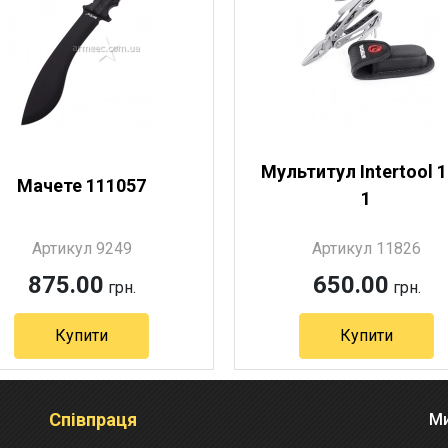
Мультитул Intertool 1
Мачете 111057
1
Артикул 9249
Артикул 11826
875.00
650.00
грн.
грн.
Купити
Купити
Співпраця
Ми