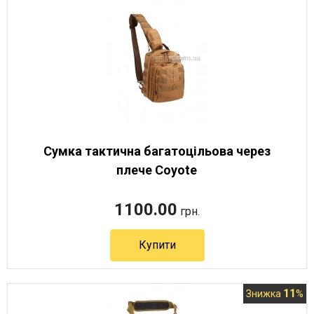
Сумка тактична багатоцільова через
плече Coyote
1100.00
грн.
Купити
Артикул 10935
11
Знижка
%