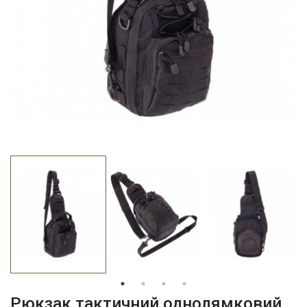
Рюкзак тактичний однолямковий